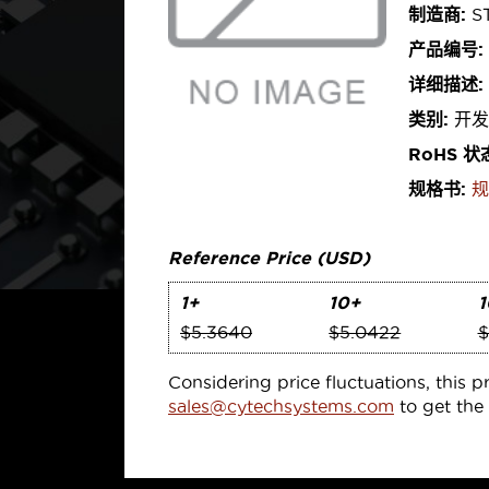
制造商:
ST
产品编号:
详细描述:
类别:
开发
RoHS 状
规格书:
规
Reference Price (USD)
1+
10+
1
$5.3640
$5.0422
$
Considering price fluctuations, this p
sales@cytechsystems.com
to get the 