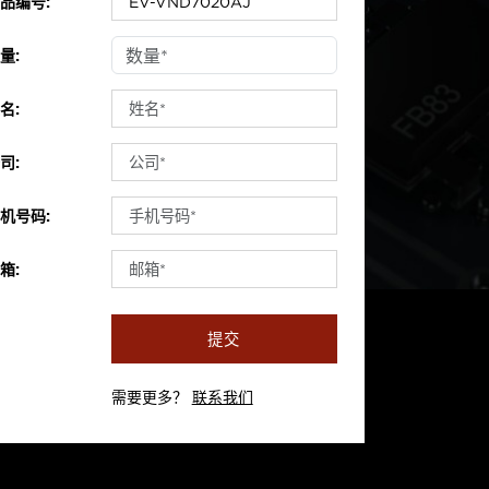
品编号:
量:
名:
司:
机号码:
箱:
提交
需要更多？
联系我们