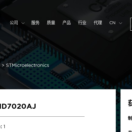
公司
服务
质量
产品
行业
代理
CN
STMicroelectronics
ND7020AJ
制
:
1