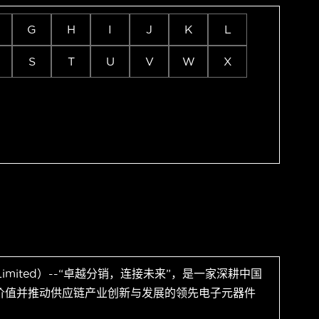
G
H
I
J
K
L
S
T
U
V
W
X
 Limited）--“卓越分销，连接未来”，是一家深耕中国
价值并推动供应链产业创新与发展的领先电子元器件