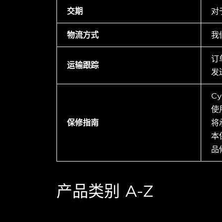
交期
对
物流方式
我
订
运输跟踪
发
C
使
保修指南
将
本
品
产品类别 A-Z