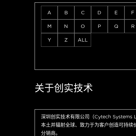
A
B
C
D
E
F
M
N
O
P
Q
R
Y
Z
ALL
关于创实技术
深圳创实技术有限公司（Cytech Systems
本土并辐射全球、致力于为客户创造可持续
分销商。