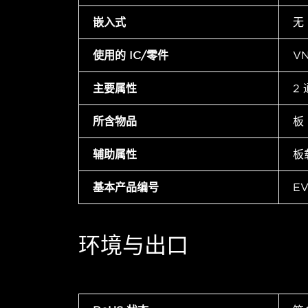
嵌入式
无
使用的 IC/零件
V
主要属性
2
所含物品
板
辅助属性
板
基本产品编号
EV
环境与出口