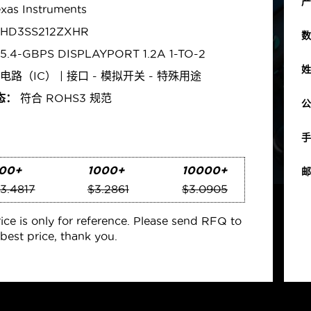
产
xas Instruments
HD3SS212ZXHR
数
5.4-GBPS DISPLAYPORT 1.2A 1-TO-2
姓
路（IC） | 接口 - 模拟开关 - 特殊用途
态：
符合 ROHS3 规范
公
手
00+
1000+
10000+
邮
3.4817
$3.2861
$3.0905
rice is only for reference. Please send RFQ to
best price, thank you.