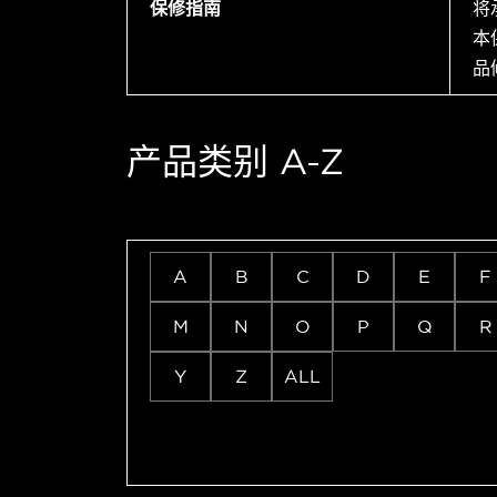
保修指南
将
本
品
产品类别 A-Z
A
B
C
D
E
F
M
N
O
P
Q
R
Y
Z
ALL