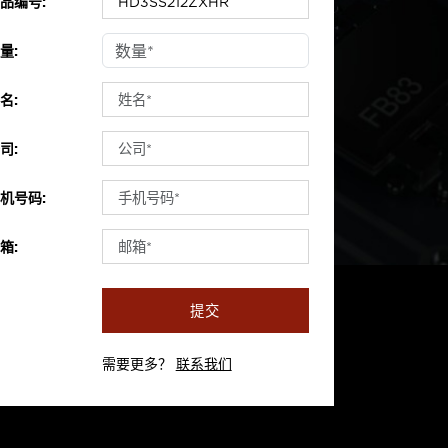
品编号:
量:
名:
司:
机号码:
箱:
提交
需要更多？
联系我们