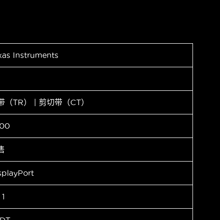
xas Instruments
带（TR） | 剪切带（CT）
00
售
splayPort
1