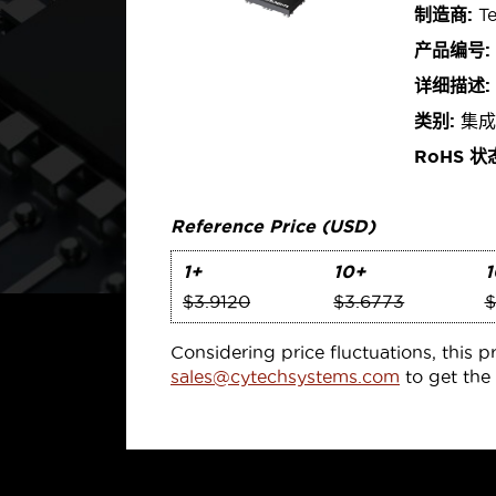
制造商:
Te
产品编号:
详细描述:
类别:
集成电
RoHS 状
Reference Price (USD)
1+
10+
1
$3.9120
$3.6773
$
Considering price fluctuations, this p
sales@cytechsystems.com
to get the 