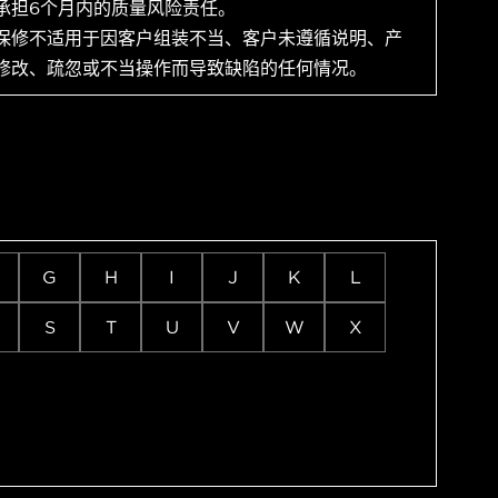
承担6个月内的质量风险责任。
保修不适用于因客户组装不当、客户未遵循说明、产
修改、疏忽或不当操作而导致缺陷的任何情况。
G
H
I
J
K
L
S
T
U
V
W
X