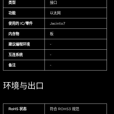
类型
接口
功能
以太网
使用的 IC/零件
Jacinto7
内含物
板
建议编程环境
-
互连系统
-
备注
-
环境与出口
RoHS 状态
符合 ROHS3 规范