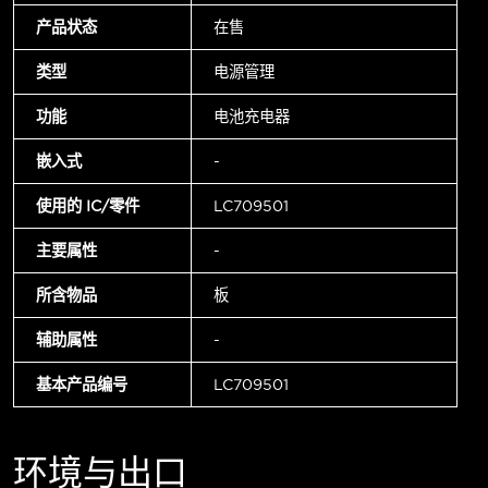
产品状态
在售
类型
电源管理
功能
电池充电器
嵌入式
-
使用的 IC/零件
LC709501
主要属性
-
所含物品
板
辅助属性
-
基本产品编号
LC709501
环境与出口