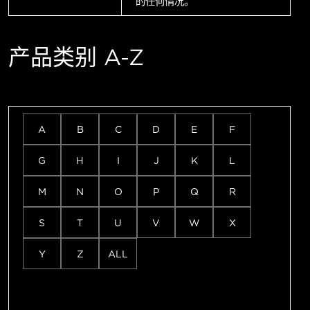
的任何情况。
产品类别 A-Z
A
B
C
D
E
F
G
H
I
J
K
L
M
N
O
P
Q
R
S
T
U
V
W
X
Y
Z
ALL