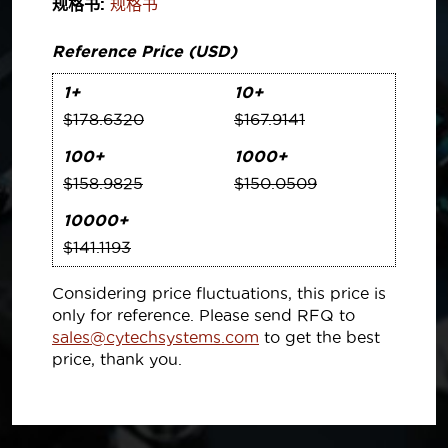
规格书:
规格书
Reference Price (USD)
1+
10+
$178.6320
$167.9141
100+
1000+
$158.9825
$150.0509
10000+
$141.1193
Considering price fluctuations, this price is
only for reference. Please send RFQ to
sales@cytechsystems.com
to get the best
price, thank you.