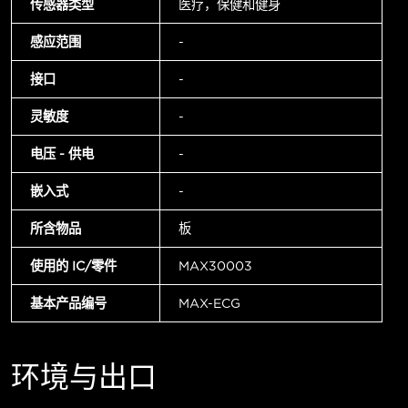
传感器类型
医疗，保健和健身
感应范围
-
接口
-
灵敏度
-
电压 - 供电
-
嵌入式
-
所含物品
板
使用的 IC/零件
MAX30003
基本产品编号
MAX-ECG
环境与出口