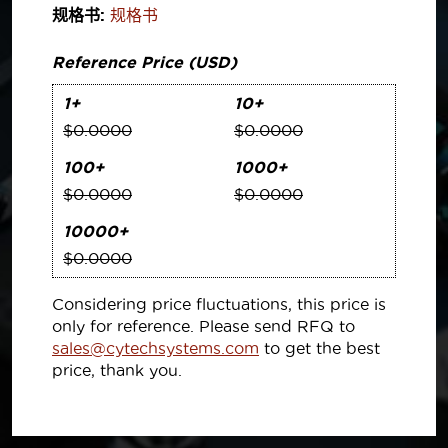
规格书:
规格书
Reference Price (USD)
1+
10+
$0.0000
$0.0000
100+
1000+
$0.0000
$0.0000
10000+
$0.0000
Considering price fluctuations, this price is
only for reference. Please send RFQ to
sales@cytechsystems.com
to get the best
price, thank you.