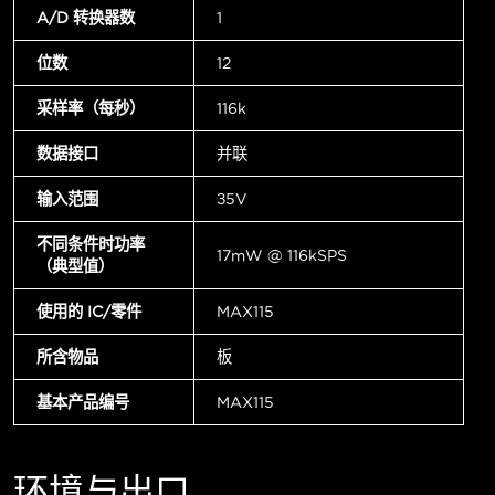
A/D 转换器数
1
位数
12
采样率（每秒）
116k
数据接口
并联
输入范围
±5V
不同条件时功率
17mW @ 116kSPS
（典型值）
使用的 IC/零件
MAX115
所含物品
板
基本产品编号
MAX115
环境与出口