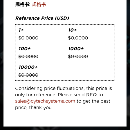
规格书:
规格书
Reference Price (USD)
1+
10+
$0.0000
$0.0000
100+
1000+
$0.0000
$0.0000
10000+
$0.0000
Considering price fluctuations, this price is
only for reference. Please send RFQ to
sales@cytechsystems.com
to get the best
price, thank you.