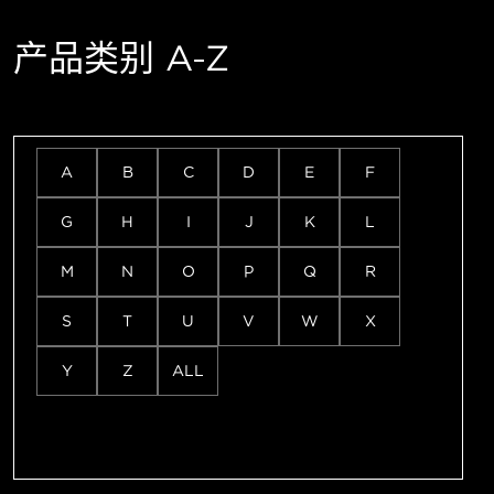
产品类别 A-Z
A
B
C
D
E
F
G
H
I
J
K
L
M
N
O
P
Q
R
S
T
U
V
W
X
Y
Z
ALL