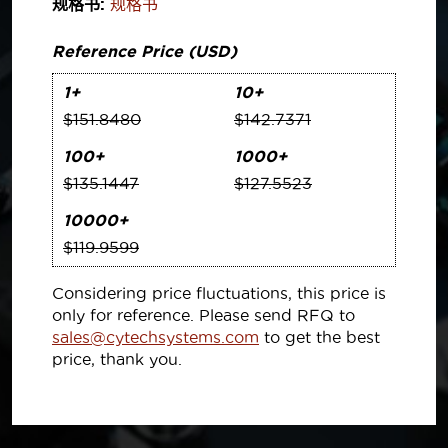
规格书:
规格书
Reference Price (USD)
1+
10+
$151.8480
$142.7371
100+
1000+
$135.1447
$127.5523
10000+
$119.9599
Considering price fluctuations, this price is
only for reference. Please send RFQ to
sales@cytechsystems.com
to get the best
price, thank you.