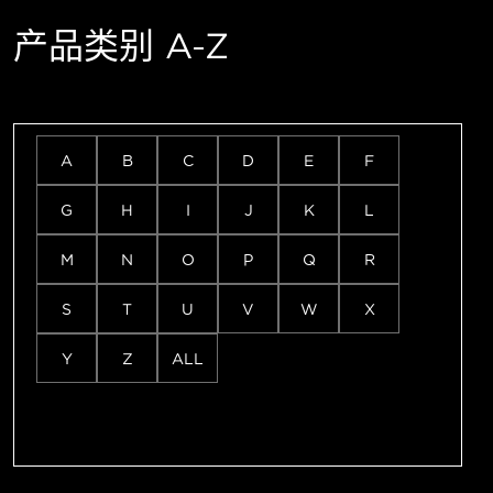
产品类别 A-Z
A
B
C
D
E
F
G
H
I
J
K
L
M
N
O
P
Q
R
S
T
U
V
W
X
Y
Z
ALL