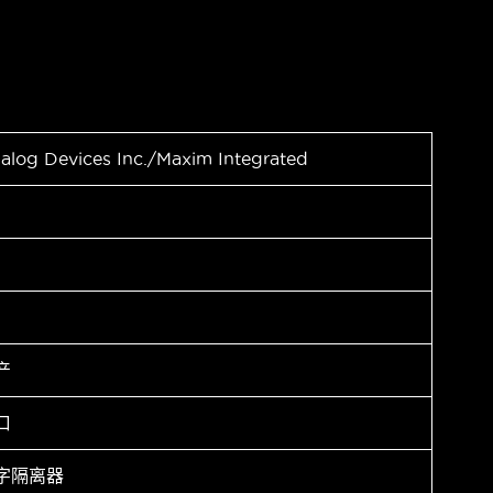
alog Devices Inc./Maxim Integrated
产
口
字隔离器