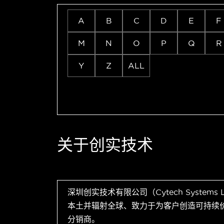
A
B
C
D
E
F
M
N
O
P
Q
R
Y
Z
ALL
关于创实技术
深圳创实技术有限公司（Cytech Systems
本土并辐射全球、致力于为客户创造可持续
分销商。