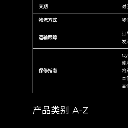
交期
对
物流方式
我
订
运输跟踪
发
C
使
保修指南
将
本
品
产品类别 A-Z