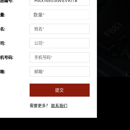
品编号:
量:
名:
司:
机号码:
箱:
提交
需要更多？
联系我们