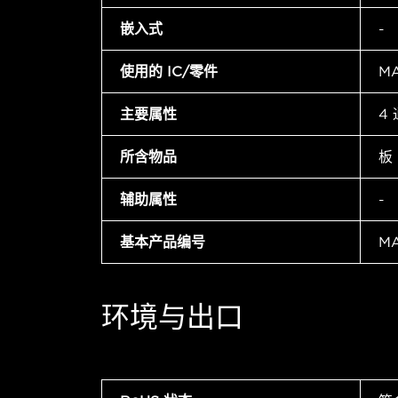
嵌入式
-
使用的 IC/零件
MA
主要属性
4
所含物品
板
辅助属性
-
基本产品编号
MA
环境与出口