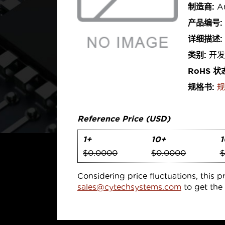
制造商:
An
产品编号:
详细描述:
类别:
开发
RoHS 状
规格书:
规
Reference Price (USD)
1+
10+
1
$0.0000
$0.0000
$
Considering price fluctuations, this p
sales@cytechsystems.com
to get the 