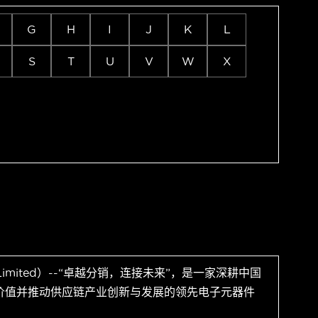
G
H
I
J
K
L
S
T
U
V
W
X
 Limited）--“卓越分销，连接未来”，是一家深耕中国
价值并推动供应链产业创新与发展的领先电子元器件