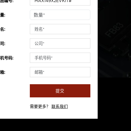
品编号:
量:
名:
司:
机号码:
箱:
提交
需要更多？
联系我们