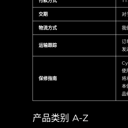
付款方式
T
交期
对
物流方式
我
订
运输跟踪
发
C
使
保修指南
将
本
品
产品类别 A-Z