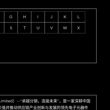
G
H
I
J
K
L
S
T
U
V
W
X
 Limited）--“卓越分销，连接未来”，是一家深耕中国
价值并推动供应链产业创新与发展的领先电子元器件