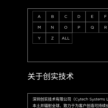
A
B
C
D
E
F
M
N
O
P
Q
R
Y
Z
ALL
关于创实技术
深圳创实技术有限公司（Cytech Systems
本土并辐射全球、致力于为客户创造可持续