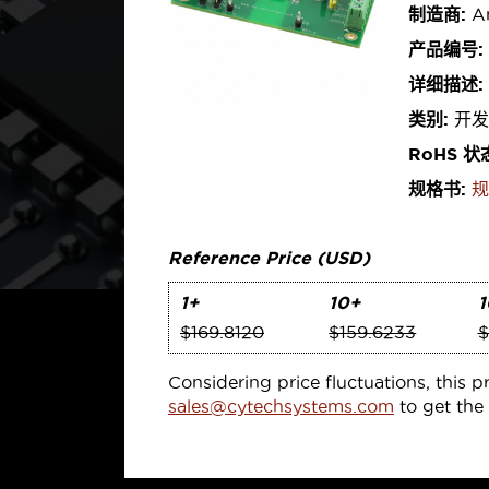
制造商:
An
产品编号:
详细描述:
类别:
开发
RoHS 状
规格书:
规
Reference Price (USD)
1+
10+
1
$169.8120
$159.6233
$
Considering price fluctuations, this p
sales@cytechsystems.com
to get the 