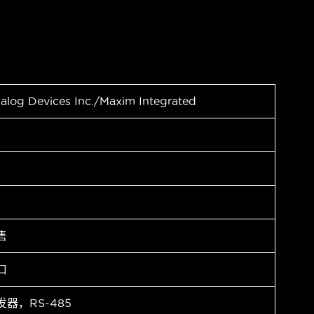
alog Devices Inc./Maxim Integrated
售
口
发器，RS-485