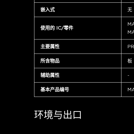
嵌入式
无
M
使用的 IC/零件
MA
主要属性
PR
所含物品
板
辅助属性
-
基本产品编号
MA
环境与出口