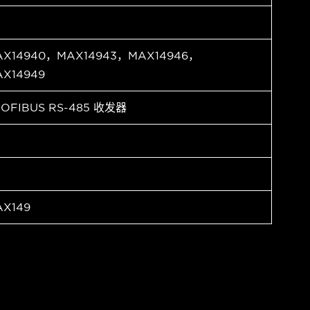
AX14940，MAX14943，MAX14946，
X14949
OFIBUS RS-485 收发器
X149