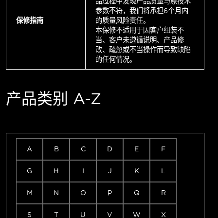
品过程中发现产品质量与原技术
参数不符，我们将承担6个月内
保修指南
的质量风险责任。
本保修不适用于因客户组装不
当、客户未遵循说明、产品修
改、疏忽或不当操作而导致缺陷
的任何情况。
产品类别 A-Z
A
B
C
D
E
F
G
H
I
J
K
L
M
N
O
P
Q
R
S
T
U
V
W
X