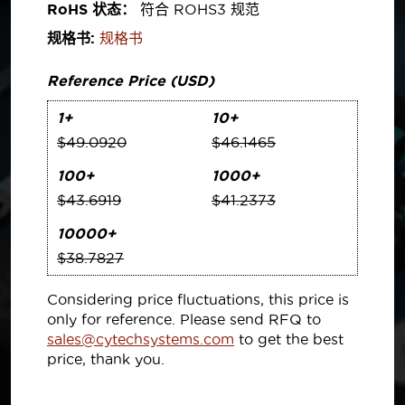
RoHS 状态：
符合 ROHS3 规范
规格书:
规格书
Reference Price (USD)
1+
10+
$49.0920
$46.1465
100+
1000+
$43.6919
$41.2373
10000+
$38.7827
Considering price fluctuations, this price is
only for reference. Please send RFQ to
sales@cytechsystems.com
to get the best
price, thank you.