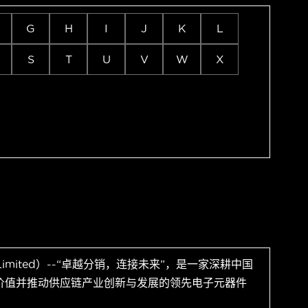
G
H
I
J
K
L
S
T
U
V
W
X
 Limited）--“卓越分销，连接未来”，是一家深耕中国
价值并推动供应链产业创新与发展的领先电子元器件