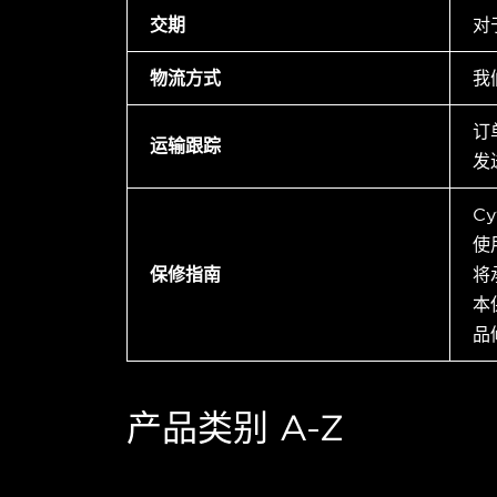
交期
对
物流方式
我
订
运输跟踪
发
C
使
保修指南
将
本
品
产品类别 A-Z