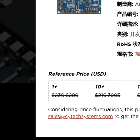
制造商:
An
产品编号:
详细描述:
类别:
开发
RoHS 状
规格书:
规
Reference Price (USD)
1+
10+
$230.6280
$216.7903
$
Considering price fluctuations, this p
sales@cytechsystems.com
to get the 