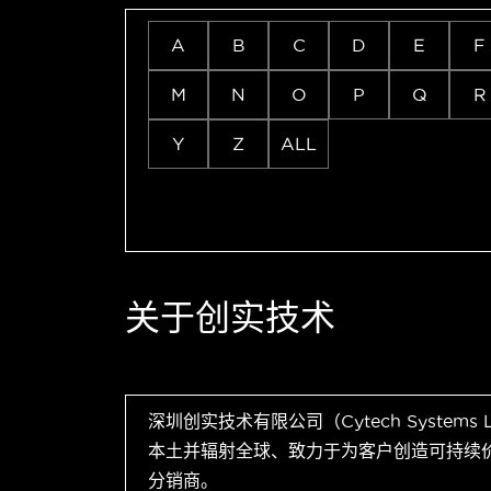
A
B
C
D
E
F
M
N
O
P
Q
R
Y
Z
ALL
关于创实技术
深圳创实技术有限公司（Cytech Systems
本土并辐射全球、致力于为客户创造可持续
分销商。