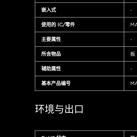
嵌入式
-
使用的 IC/零件
MA
主要属性
-
所含物品
板
辅助属性
-
基本产品编号
MA
环境与出口