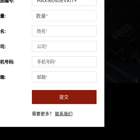
品编号:
量:
名:
司:
机号码:
箱:
提交
需要更多？
联系我们