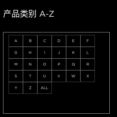
产品类别 A-Z
A
B
C
D
E
F
G
H
I
J
K
L
M
N
O
P
Q
R
S
T
U
V
W
X
Y
Z
ALL