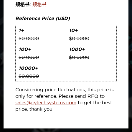
规格书:
规格书
Reference Price (USD)
1+
10+
$0.0000
$0.0000
100+
1000+
$0.0000
$0.0000
10000+
$0.0000
Considering price fluctuations, this price is
only for reference. Please send RFQ to
sales@cytechsystems.com
to get the best
price, thank you.