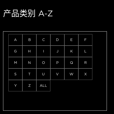
产品类别 A-Z
A
B
C
D
E
F
G
H
I
J
K
L
M
N
O
P
Q
R
S
T
U
V
W
X
Y
Z
ALL