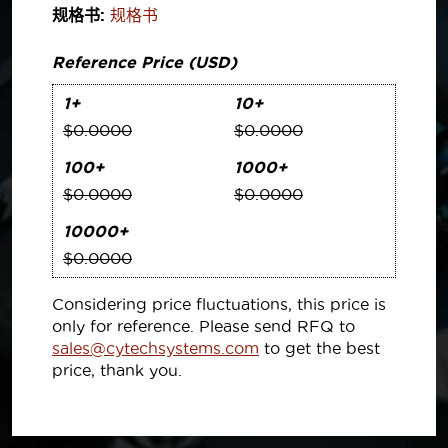
规格书:
规格书
Reference Price (USD)
1+
10+
$0.0000
$0.0000
100+
1000+
$0.0000
$0.0000
10000+
$0.0000
Considering price fluctuations, this price is
only for reference. Please send RFQ to
sales@cytechsystems.com
to get the best
price, thank you.