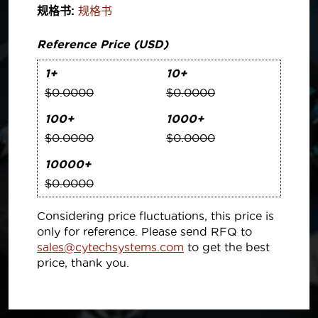
规格书:
规格书
Reference Price (USD)
1+
10+
$0.0000
$0.0000
100+
1000+
$0.0000
$0.0000
10000+
$0.0000
Considering price fluctuations, this price is
only for reference. Please send RFQ to
sales@cytechsystems.com
to get the best
price, thank you.