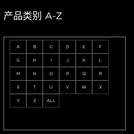
产品类别 A-Z
A
B
C
D
E
F
G
H
I
J
K
L
M
N
O
P
Q
R
S
T
U
V
W
X
Y
Z
ALL