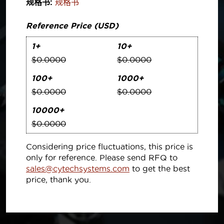
规格书:
规格书
Reference Price (USD)
1+
10+
$0.0000
$0.0000
100+
1000+
$0.0000
$0.0000
10000+
$0.0000
Considering price fluctuations, this price is
only for reference. Please send RFQ to
sales@cytechsystems.com
to get the best
price, thank you.