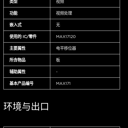
类型
视频
功能
视频处理
嵌入式
无
使用的 IC/零件
MAX17120
主要属性
电平移位器
所含物品
板
辅助属性
-
基本产品编号
MAX171
环境与出口