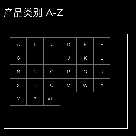
产品类别 A-Z
A
B
C
D
E
F
G
H
I
J
K
L
M
N
O
P
Q
R
S
T
U
V
W
X
Y
Z
ALL