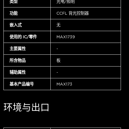
类型
光电/照明
功能
CCFL 背光控制器
嵌入式
无
使用的 IC/零件
MAX1739
主要属性
-
所含物品
板
辅助属性
-
基本产品编号
MAX173
环境与出口