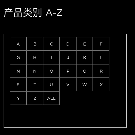
产品类别 A-Z
A
B
C
D
E
F
G
H
I
J
K
L
M
N
O
P
Q
R
S
T
U
V
W
X
Y
Z
ALL