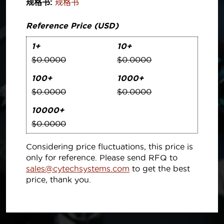
规格书:
规格书
Reference Price (USD)
1+
10+
$0.0000
$0.0000
100+
1000+
$0.0000
$0.0000
10000+
$0.0000
Considering price fluctuations, this price is
only for reference. Please send RFQ to
sales@cytechsystems.com
to get the best
price, thank you.