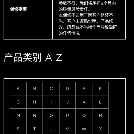
参数不符，我们将承担6个月内
保修指南
的质量风险责任。
本保修不适用于因客户组装不
当、客户未遵循说明、产品修
改、疏忽或不当操作而导致缺陷
的任何情况。
产品类别 A-Z
A
B
C
D
E
F
G
H
I
J
K
L
M
N
O
P
Q
R
S
T
U
V
W
X