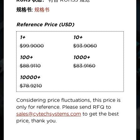
规格书:
规格书
Reference Price (USD)
1+
10+
$99.9000
$93.9060
100+
1000+
$88.9110
$83.9160
10000+
$78.9210
Considering price fluctuations, this price is
only for reference. Please send RFQ to
sales@cytechsystems.com
to get the best
price, thank you.