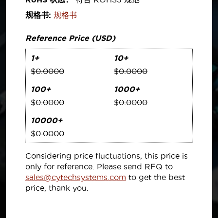
规格书:
规格书
Reference Price (USD)
1+
10+
$0.0000
$0.0000
100+
1000+
$0.0000
$0.0000
10000+
$0.0000
Considering price fluctuations, this price is
only for reference. Please send RFQ to
sales@cytechsystems.com
to get the best
price, thank you.