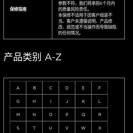
参数不符，我们将承担6个月内
保修指南
的质量风险责任。
本保修不适用于因客户组装不
当、客户未遵循说明、产品修
改、疏忽或不当操作而导致缺陷
的任何情况。
产品类别 A-Z
A
B
C
D
E
F
G
H
I
J
K
L
M
N
O
P
Q
R
S
T
U
V
W
X