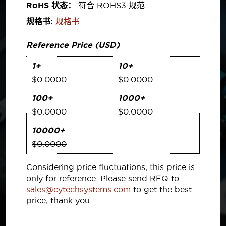
RoHS 状态：
符合 ROHS3 规范
规格书:
规格书
Reference Price (USD)
1+
10+
$0.0000
$0.0000
100+
1000+
$0.0000
$0.0000
10000+
$0.0000
Considering price fluctuations, this price is
only for reference. Please send RFQ to
sales@cytechsystems.com
to get the best
price, thank you.