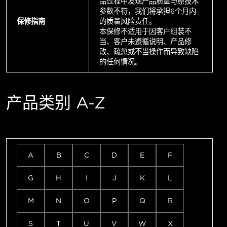
品过程中发现产品质量与原技术
参数不符，我们将承担6个月内
保修指南
的质量风险责任。
本保修不适用于因客户组装不
当、客户未遵循说明、产品修
改、疏忽或不当操作而导致缺陷
的任何情况。
产品类别 A-Z
A
B
C
D
E
F
G
H
I
J
K
L
M
N
O
P
Q
R
S
T
U
V
W
X