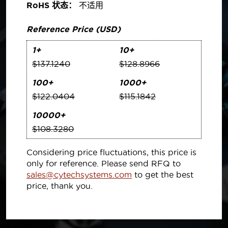
RoHS 状态：
不适用
Reference Price (USD)
1+
10+
$137.1240
$128.8966
100+
1000+
$122.0404
$115.1842
10000+
$108.3280
Considering price fluctuations, this price is
only for reference. Please send RFQ to
sales@cytechsystems.com
to get the best
price, thank you.