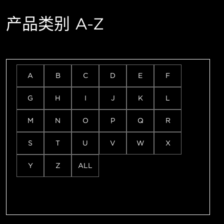
产品类别 A-Z
A
B
C
D
E
F
G
H
I
J
K
L
M
N
O
P
Q
R
S
T
U
V
W
X
Y
Z
ALL