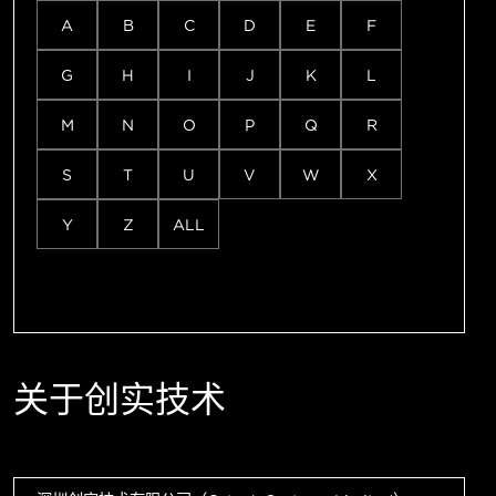
A
B
C
D
E
F
G
H
I
J
K
L
M
N
O
P
Q
R
S
T
U
V
W
X
Y
Z
ALL
关于创实技术