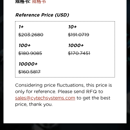
规格书:
规格书
Reference Price (USD)
1+
10+
$203.2680
$191.0719
100+
1000+
$180.9085
$170.7451
10000+
$160.5817
Considering price fluctuations, this price is
only for reference. Please send RFQ to
sales@cytechsystems.com
to get the best
price, thank you.