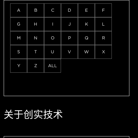
A
B
C
D
E
F
G
H
I
J
K
L
M
N
O
P
Q
R
S
T
U
V
W
X
Y
Z
ALL
关于创实技术