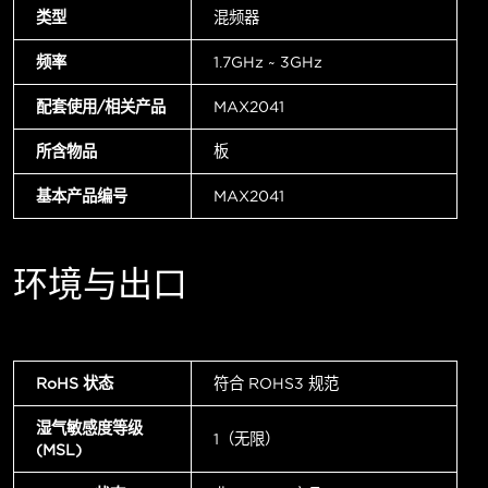
类型
混频器
频率
1.7GHz ~ 3GHz
配套使用/相关产品
MAX2041
所含物品
板
基本产品编号
MAX2041
环境与出口
RoHS 状态
符合 ROHS3 规范
湿气敏感度等级
1（无限）
(MSL)