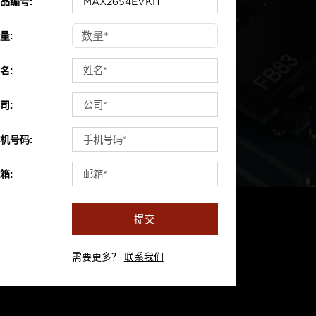
品编号:
量:
名:
司:
机号码:
箱:
提交
需要更多？
联系我们