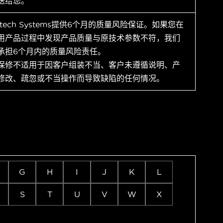
送给您。
ytech Systems提供6个月的质量风险保证。如果您在
用产品过程中发现产品质量与原技术参数不符，我们
承担6个月内的质量风险责任。
保修不适用于因客户组装不当、客户未遵循说明、产
修改、疏忽或不当操作而导致缺陷的任何情况。
G
H
I
J
K
L
S
T
U
V
W
X