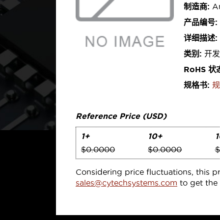
制造商:
An
产品编号:
详细描述:
类别:
开发
RoHS 状
规格书:
规
Reference Price (USD)
1+
10+
1
$0.0000
$0.0000
$
Considering price fluctuations, this p
sales@cytechsystems.com
to get the 