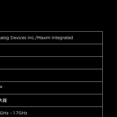
alog Devices Inc./Maxim Integrated
产
大器
4GHz ~ 1.7GHz