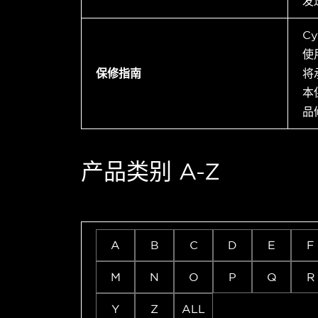
发
C
使
保修指南
将
本
品
产品类别 A-Z
A
B
C
D
E
F
M
N
O
P
Q
R
Y
Z
ALL