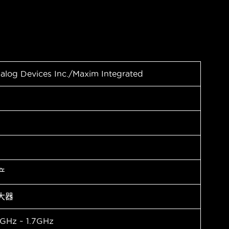
alog Devices Inc./Maxim Integrated
产
大器
4GHz ~ 1.7GHz