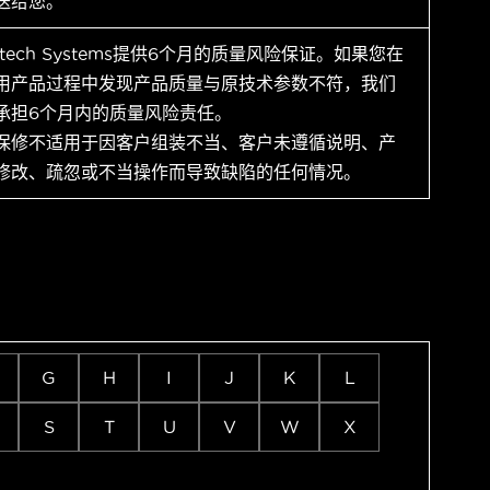
送给您。
ytech Systems提供6个月的质量风险保证。如果您在
用产品过程中发现产品质量与原技术参数不符，我们
承担6个月内的质量风险责任。
保修不适用于因客户组装不当、客户未遵循说明、产
修改、疏忽或不当操作而导致缺陷的任何情况。
G
H
I
J
K
L
S
T
U
V
W
X