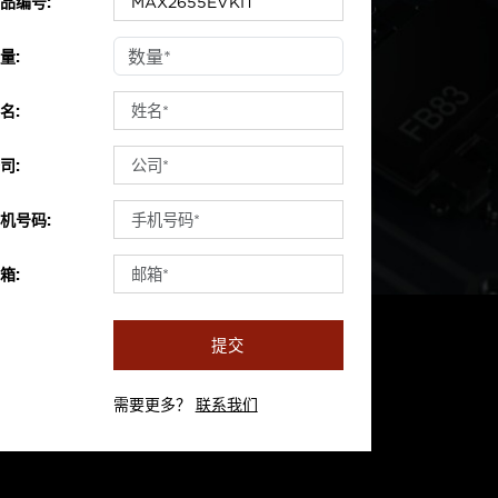
品编号:
量:
名:
司:
机号码:
箱:
提交
需要更多？
联系我们