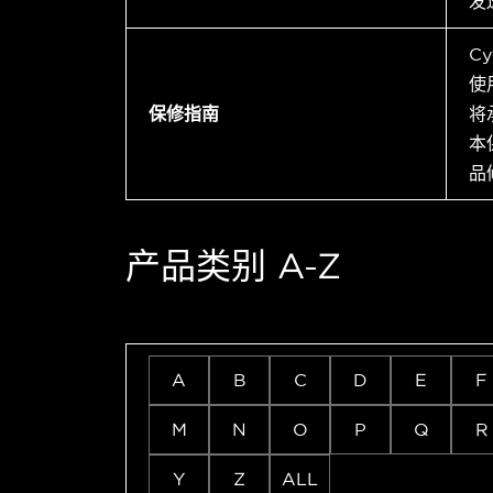
发
C
使
保修指南
将
本
品
产品类别 A-Z
A
B
C
D
E
F
M
N
O
P
Q
R
Y
Z
ALL