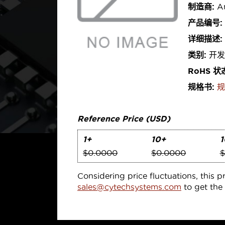
制造商:
An
产品编号:
详细描述:
类别:
开发
RoHS 状
规格书:
规
Reference Price (USD)
1+
10+
1
$0.0000
$0.0000
$
Considering price fluctuations, this p
sales@cytechsystems.com
to get the 