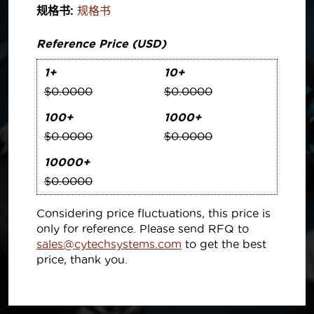
规格书:
规格书
Reference Price (USD)
1+
10+
$0.0000
$0.0000
100+
1000+
$0.0000
$0.0000
10000+
$0.0000
Considering price fluctuations, this price is
only for reference. Please send RFQ to
sales@cytechsystems.com
to get the best
price, thank you.