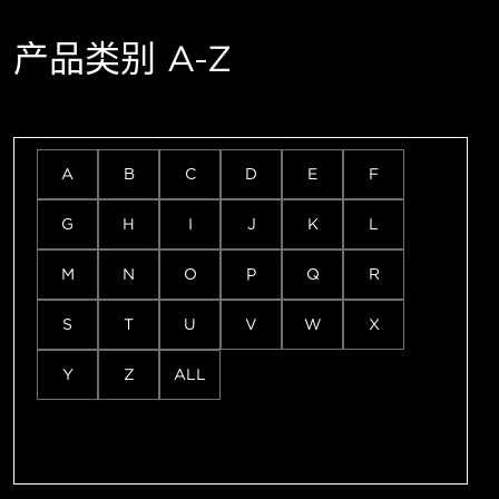
产品类别 A-Z
A
B
C
D
E
F
G
H
I
J
K
L
M
N
O
P
Q
R
S
T
U
V
W
X
Y
Z
ALL