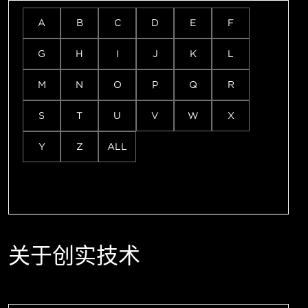
A
B
C
D
E
F
G
H
I
J
K
L
M
N
O
P
Q
R
S
T
U
V
W
X
Y
Z
ALL
关于创实技术