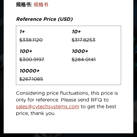
规格书:
规格书
Reference Price (USD)
1+
10+
$338.1120
$317.8253
100+
1000+
$300.9197
$284.0141
10000+
$267.1085
Considering price fluctuations, this price is
only for reference. Please send RFQ to
sales@cytechsystems.com
to get the best
price, thank you.