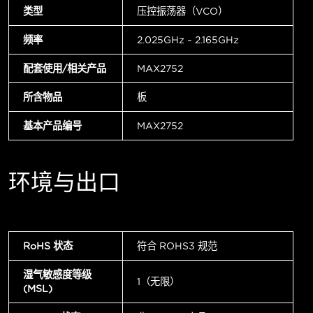
类型
压控振荡器（VCO）
频率
2.025GHz ~ 2.165GHz
配套使用/相关产品
MAX2752
所含物品
板
基本产品编号
MAX2752
环境与出口
RoHS 状态
符合 ROHS3 规范
湿气敏感度等级
1（无限）
(MSL)