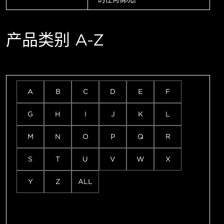
产品类别 A-Z
A
B
C
D
E
F
G
H
I
J
K
L
M
N
O
P
Q
R
S
T
U
V
W
X
Y
Z
ALL