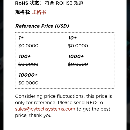
RoHS 状态：
符合 ROHS3 规范
规格书:
规格书
Reference Price (USD)
1+
10+
$0.0000
$0.0000
100+
1000+
$0.0000
$0.0000
10000+
$0.0000
Considering price fluctuations, this price is
only for reference. Please send RFQ to
sales@cytechsystems.com
to get the best
price, thank you.