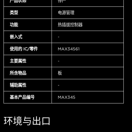
产品状态
停产
类型
电源管理
功能
热插拔控制器
嵌入式
-
使用的 IC/零件
MAX34561
主要属性
-
所含物品
板
辅助属性
-
基本产品编号
MAX345
环境与出口