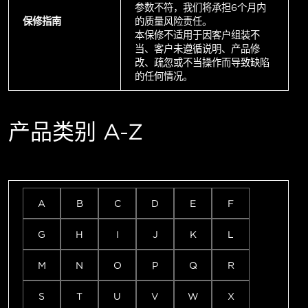
参数不符，我们将承担6个月内
保修指南
的质量风险责任。
本保修不适用于因客户组装不
当、客户未遵循说明、产品修
改、疏忽或不当操作而导致缺陷
的任何情况。
产品类别 A-Z
A
B
C
D
E
F
G
H
I
J
K
L
M
N
O
P
Q
R
S
T
U
V
W
X