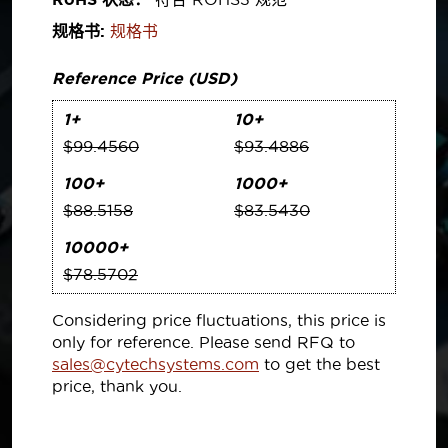
规格书:
规格书
Reference Price (USD)
1+
10+
$99.4560
$93.4886
100+
1000+
$88.5158
$83.5430
10000+
$78.5702
Considering price fluctuations, this price is
only for reference. Please send RFQ to
sales@cytechsystems.com
to get the best
price, thank you.