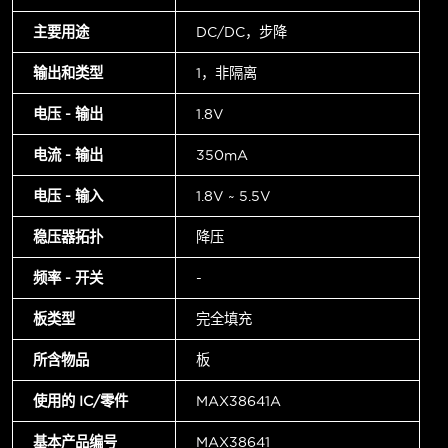
主要用途
DC/DC，步降
输出和类型
1，非隔离
电压 - 输出
1.8V
电流 - 输出
350mA
电压 - 输入
1.8V ~ 5.5V
稳压器拓扑
降压
频率 - 开关
-
板类型
完全填充
所含物品
板
使用的 IC/零件
MAX38641A
基本产品编号
MAX38641