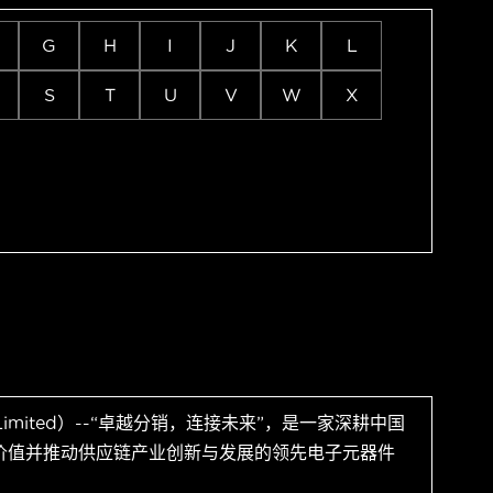
G
H
I
J
K
L
S
T
U
V
W
X
 Limited）--“卓越分销，连接未来”，是一家深耕中国
价值并推动供应链产业创新与发展的领先电子元器件