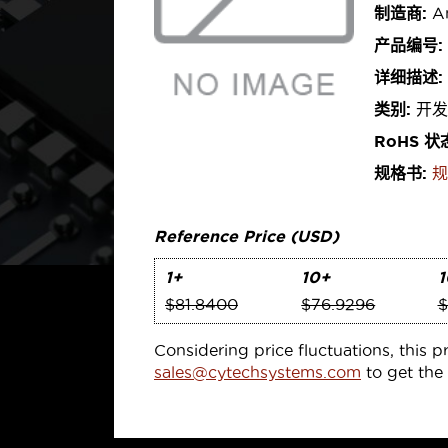
制造商:
An
产品编号:
详细描述:
类别:
开发
RoHS 状
规格书:
规
Reference Price (USD)
1+
10+
1
$81.8400
$76.9296
$
Considering price fluctuations, this p
sales@cytechsystems.com
to get the 