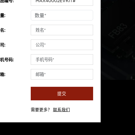
品编号:
量:
名:
司:
机号码:
箱:
提交
需要更多？
联系我们