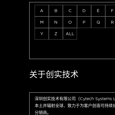
A
B
C
D
E
F
M
N
O
P
Q
R
Y
Z
ALL
关于创实技术
深圳创实技术有限公司（Cytech Systems
本土并辐射全球、致力于为客户创造可持续
分销商。