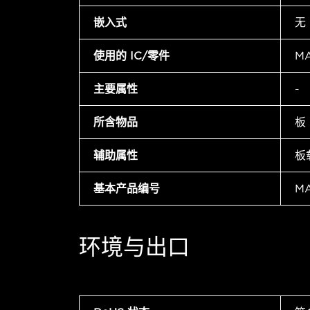
嵌入式
无
使用的 IC/零件
M
主要属性
-
所含物品
板
辅助属性
板
基本产品编号
M
环境与出口