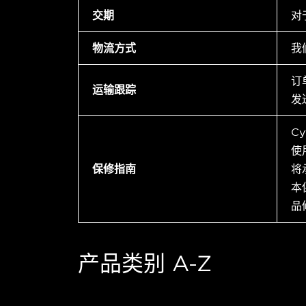
交期
对
物流方式
我
订
运输跟踪
发
C
使
保修指南
将
本
品
产品类别 A-Z