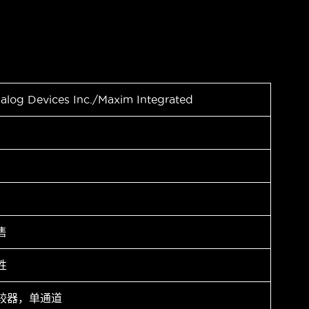
alog Devices Inc./Maxim Integrated
售
性
较器，单通道