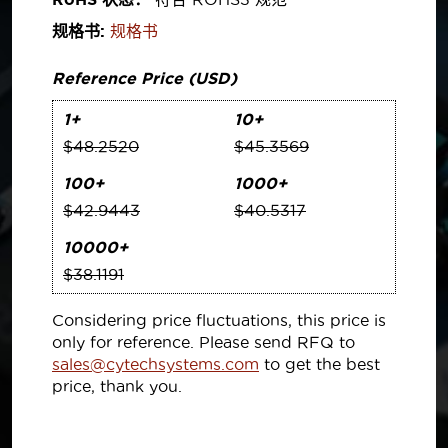
规格书:
规格书
Reference Price (USD)
1+
10+
$48.2520
$45.3569
100+
1000+
$42.9443
$40.5317
10000+
$38.1191
Considering price fluctuations, this price is
only for reference. Please send RFQ to
sales@cytechsystems.com
to get the best
price, thank you.