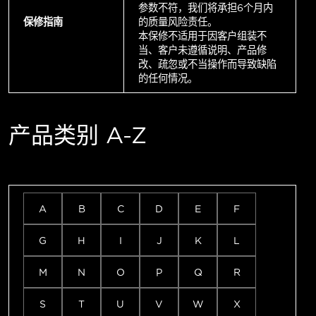
参数不符，我们将承担6个月内
保修指南
的质量风险责任。
本保修不适用于因客户组装不
当、客户未遵循说明、产品修
改、疏忽或不当操作而导致缺陷
的任何情况。
产品类别 A-Z
A
B
C
D
E
F
G
H
I
J
K
L
M
N
O
P
Q
R
S
T
U
V
W
X