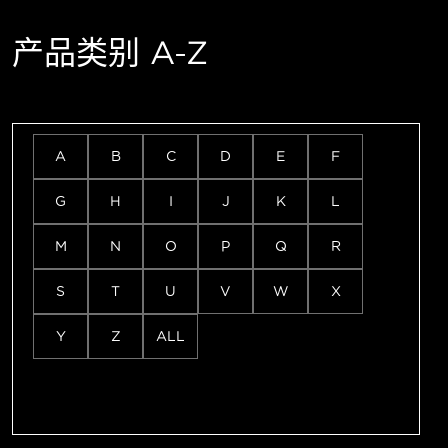
产品类别 A-Z
A
B
C
D
E
F
G
H
I
J
K
L
M
N
O
P
Q
R
S
T
U
V
W
X
Y
Z
ALL