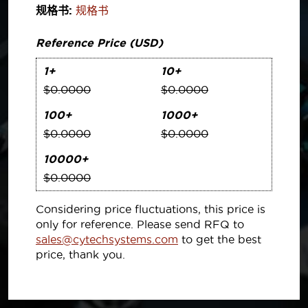
规格书:
规格书
Reference Price (USD)
1+
10+
$0.0000
$0.0000
100+
1000+
$0.0000
$0.0000
10000+
$0.0000
Considering price fluctuations, this price is
only for reference. Please send RFQ to
sales@cytechsystems.com
to get the best
price, thank you.