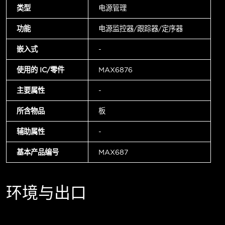
类型
电源管理
功能
电源监控器/跟踪器/定序器
嵌入式
-
使用的 IC/零件
MAX6876
主要属性
-
所含物品
板
辅助属性
-
基本产品编号
MAX687
环境与出口