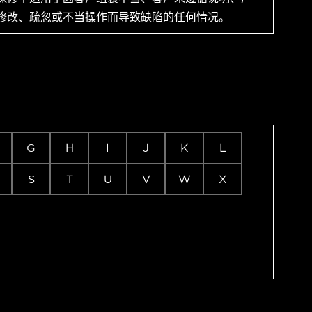
修改、疏忽或不当操作而导致缺陷的任何情况。
G
H
I
J
K
L
S
T
U
V
W
X