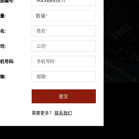
品编号:
量:
名:
司:
机号码:
箱:
提交
需要更多？
联系我们