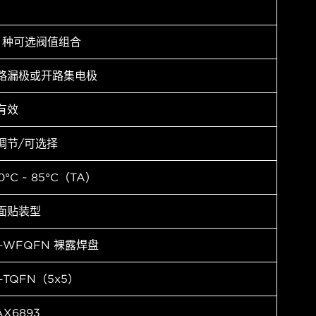
2 种可选阀值组合
路漏极或开路集电极
有效
调节/可选择
0°C ~ 85°C（TA）
面贴装型
8-WFQFN 裸露焊盘
8-TQFN（5x5）
AX6893