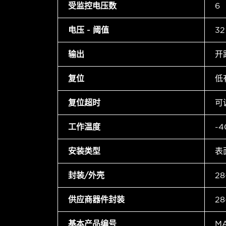
受监控电压数
6
电压 - 阈值
3
输出
开
复位
低
复位超时
可
工作温度
-4
安装类型
表
封装/外壳
2
供应商器件封装
2
基本产品编号
M