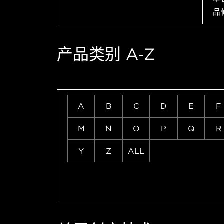
品
产品类别 A-Z
A
B
C
D
E
F
M
N
O
P
Q
R
Y
Z
ALL