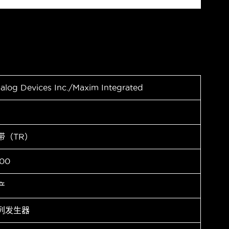
alog Devices Inc./Maxim Integrated
带（TR）
00
产
列发生器