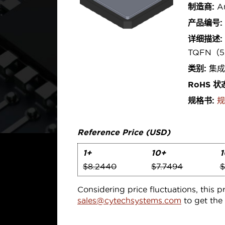
制造商:
An
产品编号:
详细描述:
TQFN（5
类别:
集成
RoHS 状
规格书:
规
Reference Price (USD)
1+
10+
1
$8.2440
$7.7494
$
Considering price fluctuations, this p
sales@cytechsystems.com
to get the 