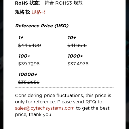
RoHS 状态：
符合 ROHS3 规范
规格书:
规格书
Reference Price (USD)
1+
10+
$44.6400
$41.9616
100+
1000+
$39.7296
$37.4976
10000+
$35.2656
Considering price fluctuations, this price is
only for reference. Please send RFQ to
sales@cytechsystems.com
to get the best
price, thank you.