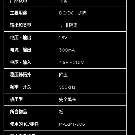
产品状态
在售
主要用途
DC/DC，步降
输出和类型
1，非隔离
电压 - 输出
1.8V
电流 - 输出
300mA
电压 - 输入
4.5V ~ 21.5V
稳压器拓扑
降压
频率 - 开关
550kHz
板类型
完全填充
所含物品
板
使用的 IC/零件
MAXM17906