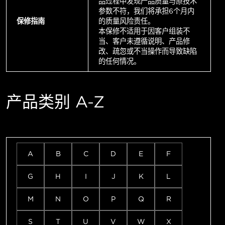
品过程中发现产品质量与原技术
参数不符，我们将承担6个月内
保修指南
的质量风险责任。
本保修不适用于因客户组装不
当、客户未遵循说明、产品修
改、疏忽或不当操作而导致缺陷
的任何情况。
产品类别 A-Z
A
B
C
D
E
F
G
H
I
J
K
L
M
N
O
P
Q
R
S
T
U
V
W
X