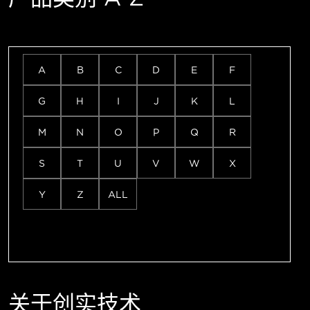
A
B
C
D
E
F
G
H
I
J
K
L
M
N
O
P
Q
R
S
T
U
V
W
X
Y
Z
ALL
关于创实技术