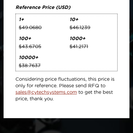
Reference Price (USD)
1+
10+
$49.0680
$46.1239
100+
1000+
$43.6705
$41.2171
10000+
$38.7637
Considering price fluctuations, this price is
only for reference. Please send RFQ to
sales@cytechsystems.com
to get the best
price, thank you.