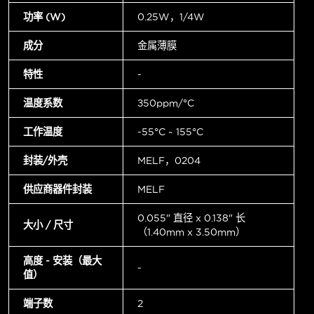
功率 (W)
0.25W，1/4W
成分
金属薄膜
特性
-
温度系数
±50ppm/°C
工作温度
-55°C ~ 155°C
封装/外壳
MELF，0204
供应商器件封装
MELF
0.055" 直径 x 0.138" 长
大小 / 尺寸
（1.40mm x 3.50mm）
高度 - 安装（最大
-
值）
端子数
2