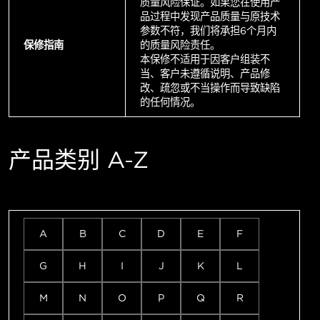
质量风险保证。如果您在使用产
品过程中发现产品质量与原技术
参数不符，我们将承担6个月内
保修指南
的质量风险责任。
本保修不适用于因客户组装不
当、客户未遵循说明、产品修
改、疏忽或不当操作而导致缺陷
的任何情况。
产品类别 A-Z
A
B
C
D
E
F
G
H
I
J
K
L
M
N
O
P
Q
R