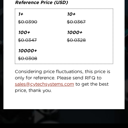
Reference Price (USD)
1+
10+
$0.0390
$0.0367
100+
1000+
$0.0347
$0.0328
10000+
$0.0308
Considering price fluctuations, this price is
only for reference. Please send RFQ to
sales@cytechsystems.com
to get the best
price, thank you.