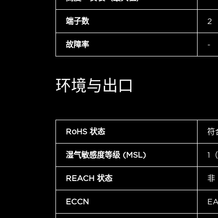
端子数
2
故障率
-
环境与出口
RoHS 状态
符
湿气敏感度等级 (MSL)
1
REACH 状态
非
ECCN
E