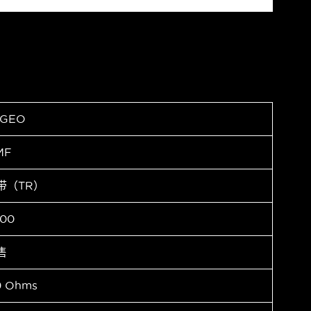
AGEO
MF
带（TR）
00
售
9 Ohms