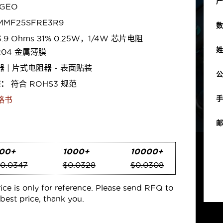
产
GEO
MF25SFRE3R9
数
.9 Ohms ±1% 0.25W，1/4W 芯片电阻
姓
204 金属薄膜
 | 片式电阻器 - 表面贴装
公
态：
符合 ROHS3 规范
手
格书
邮
00+
1000+
10000+
0.0347
$0.0328
$0.0308
rice is only for reference. Please send RFQ to
best price, thank you.