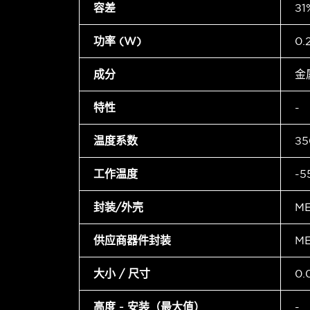
容差
±1
功率 (W)
0.
成分
金
特性
-
温度系数
±5
工作温度
-5
封装/外壳
M
供应商器件封装
M
大小 / 尺寸
0.
高度 - 安装（最大值）
-