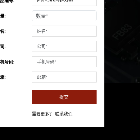
品编号:
量:
名:
司:
机号码:
箱:
提交
需要更多？
联系我们