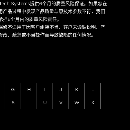
ytech Systems提供6个月的质量风险保证。如果您在
用产品过程中发现产品质量与原技术参数不符，我们
承担6个月内的质量风险责任。
保修不适用于因客户组装不当、客户未遵循说明、产
修改、疏忽或不当操作而导致缺陷的任何情况。
G
H
I
J
K
L
S
T
U
V
W
X