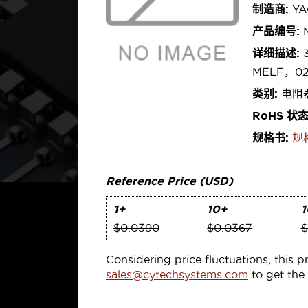
制造商:
YA
产品编号:
M
详细描述:
3
MELF，0
类别:
电阻器
RoHS 状
规格书:
规
Reference Price (USD)
1+
10+
1
$0.0390
$0.0367
$
Considering price fluctuations, this p
sales@cytechsystems.com
to get the 