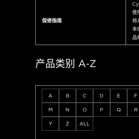
C
使
保修指南
将
本
品
产品类别 A-Z
A
B
C
D
E
F
M
N
O
P
Q
R
Y
Z
ALL