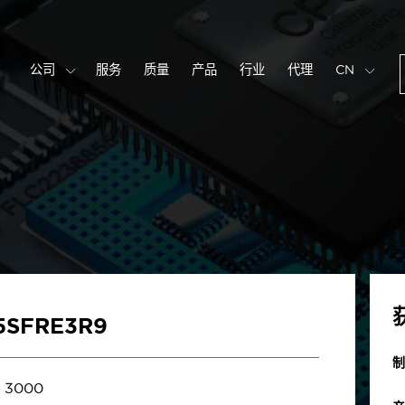
公司
服务
质量
产品
行业
代理
CN
5SFRE3R9
制
3000