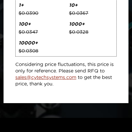
1+
10+
$0.0390
$0.0367
100+
1000+
$0.0347
$0.0328
10000+
$0.0308
Considering price fluctuations, this price is
only for reference. Please send RFQ to
sales@cytechsystems.com
to get the best
price, thank you.