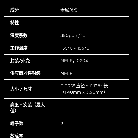
成分
金属薄膜
特性
-
温度系数
±50ppm/°C
工作温度
-55°C ~ 155°C
封装/外壳
MELF，0204
供应商器件封装
MELF
0.055" 直径 x 0.138" 长
大小 / 尺寸
（1.40mm x 3.50mm）
高度 - 安装（最大
-
值）
端子数
2
故障率
-