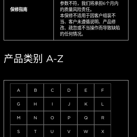
参数不符，我们将承担6个月内
保修指南
的质量风险责任。
本保修不适用于因客户组装不
当、客户未遵循说明、产品修
改、疏忽或不当操作而导致缺陷
的任何情况。
产品类别 A-Z
A
B
C
D
E
F
G
H
I
J
K
L
M
N
O
P
Q
R
S
T
U
V
W
X