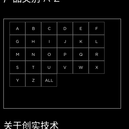
A
B
C
D
E
F
G
H
I
J
K
L
M
N
O
P
Q
R
S
T
U
V
W
X
Y
Z
ALL
关于创实技术