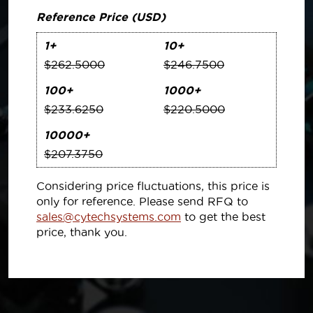
Reference Price (USD)
1+
10+
$262.5000
$246.7500
100+
1000+
$233.6250
$220.5000
10000+
$207.3750
Considering price fluctuations, this price is
only for reference. Please send RFQ to
sales@cytechsystems.com
to get the best
price, thank you.