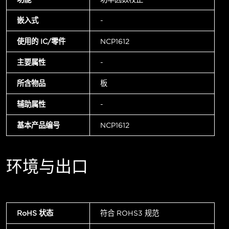
嵌入式
-
使用的 IC/零件
NCP1612
主要属性
-
所含物品
板
辅助属性
-
基本产品编号
NCP1612
环境与出口
RoHS 状态
符合 ROHS3 规范