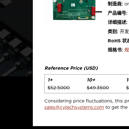
制造商:
on
产品编号:
详细描述:
类别:
开发
RoHS 状
规格书:
规
Reference Price (USD)
1+
10+
1
$52.5000
$49.3500
$
Considering price fluctuations, this p
sales@cytechsystems.com
to get the 