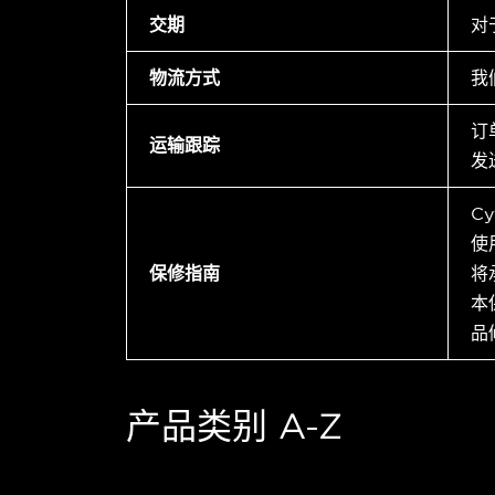
交期
对
物流方式
我
订
运输跟踪
发
C
使
保修指南
将
本
品
产品类别 A-Z