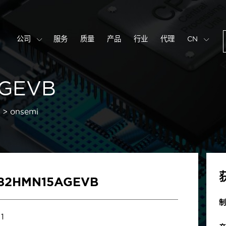
公司
服务
质量
产品
行业
代理
CN
GEVB
onsemi
82HMN15AGEVB
制
1