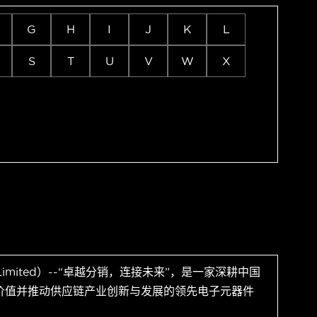
G
H
I
J
K
L
S
T
U
V
W
X
 Limited）--“卓越分销，连接未来”，是一家深耕中国
价值并推动供应链产业创新与发展的领先电子元器件