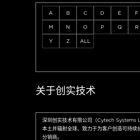
A
B
C
D
E
F
M
N
O
P
Q
R
Y
Z
ALL
关于创实技术
深圳创实技术有限公司（Cytech Systems
本土并辐射全球、致力于为客户创造可持续
分销商。