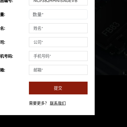
品编号:
量:
名:
司:
机号码:
箱:
提交
需要更多？
联系我们