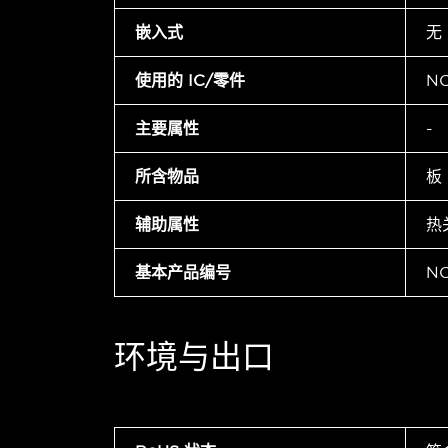
嵌入式
无
使用的 IC/零件
NC
主要属性
-
所含物品
板
辅助属性
热
基本产品编号
NC
环境与出口