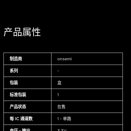
产品属性
制造商
onsemi
系列
-
包装
盒
标准包装
1
产品状态
在售
每 IC 通道数
1 - 单路
电压 - 输出
3.3V