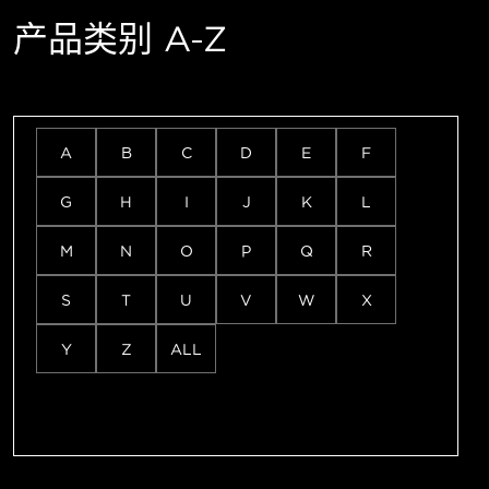
产品类别 A-Z
A
B
C
D
E
F
G
H
I
J
K
L
M
N
O
P
Q
R
S
T
U
V
W
X
Y
Z
ALL