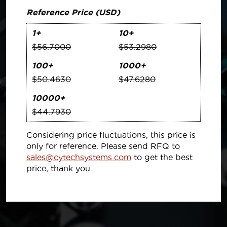
Reference Price (USD)
1+
10+
$56.7000
$53.2980
100+
1000+
$50.4630
$47.6280
10000+
$44.7930
Considering price fluctuations, this price is
only for reference. Please send RFQ to
sales@cytechsystems.com
to get the best
price, thank you.