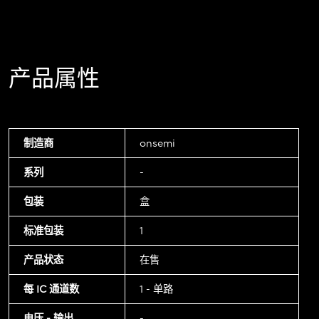
产品属性
制造商
onsemi
系列
-
包装
盒
标准包装
1
产品状态
在售
每 IC 通道数
1 - 单路
电压 - 输出
-