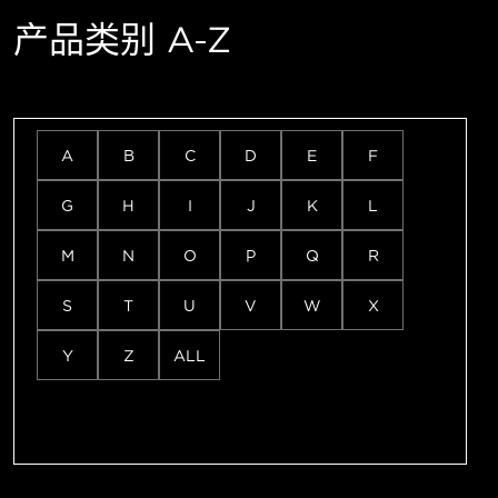
产品类别 A-Z
A
B
C
D
E
F
G
H
I
J
K
L
M
N
O
P
Q
R
S
T
U
V
W
X
Y
Z
ALL