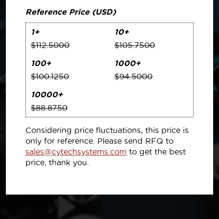
Reference Price (USD)
1+
10+
$112.5000
$105.7500
100+
1000+
$100.1250
$94.5000
10000+
$88.8750
Considering price fluctuations, this price is
only for reference. Please send RFQ to
sales@cytechsystems.com
to get the best
price, thank you.