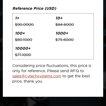
Reference Price (USD)
1+
10+
$90.0000
$84.6000
100+
1000+
$80.1000
$75.6000
10000+
$71.1000
Considering price fluctuations, this price is
only for reference. Please send RFQ to
sales@cytechsystems.com
to get the best
price, thank you.