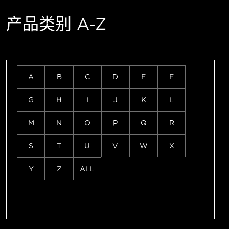
产品类别 A-Z
A
B
C
D
E
F
G
H
I
J
K
L
M
N
O
P
Q
R
S
T
U
V
W
X
Y
Z
ALL