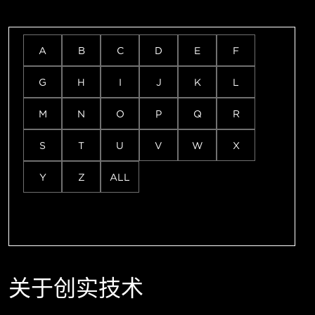
A
B
C
D
E
F
G
H
I
J
K
L
M
N
O
P
Q
R
S
T
U
V
W
X
Y
Z
ALL
关于创实技术