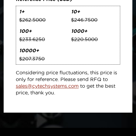
1+
10+
$262.5000
$246.7500
100+
1000+
$233.6250
$220.5000
10000+
$207.3750
Considering price fluctuations, this price is
only for reference. Please send RFQ to
sales@cytechsystems.com
to get the best
price, thank you.