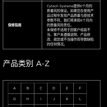
Cytech Systems提供6个月的
质量风险保证。如果您在使用产
品过程中发现产品质量与原技术
参数不符，我们将承担6个月内
保修指南
的质量风险责任。
本保修不适用于因客户组装不
当、客户未遵循说明、产品修
改、疏忽或不当操作而导致缺陷
的任何情况。
产品类别 A-Z
A
B
C
D
E
F
G
H
I
J
K
L