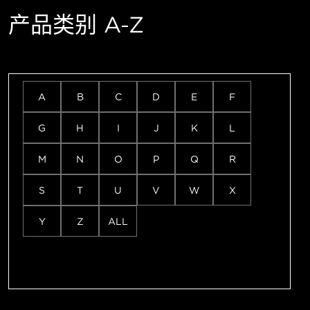
产品类别 A-Z
A
B
C
D
E
F
G
H
I
J
K
L
M
N
O
P
Q
R
S
T
U
V
W
X
Y
Z
ALL