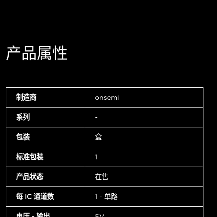
产品属性
制造商
onsemi
系列
-
包装
盒
标准包装
1
产品状态
在售
每 IC 通道数
1 - 单路
电压 - 输出
5V