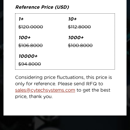
Reference Price (USD)
1+
10+
$120.0000
$112.8000
100+
1000+
$106.8000
$100.8000
10000+
$94.8000
Considering price fluctuations, this price is
only for reference. Please send RFQ to
sales@cytechsystems.com
to get the best
price, thank you.