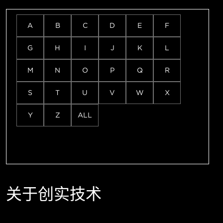
A
B
C
D
E
F
G
H
I
J
K
L
M
N
O
P
Q
R
S
T
U
V
W
X
Y
Z
ALL
关于创实技术