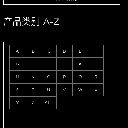
产品类别 A-Z
A
B
C
D
E
F
G
H
I
J
K
L
M
N
O
P
Q
R
S
T
U
V
W
X
Y
Z
ALL