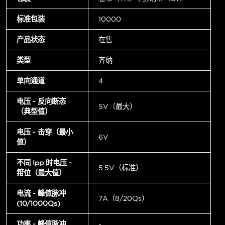
标准包装
10000
产品状态
在售
类型
齐纳
单向通道
4
电压 - 反向断态
5V（最大）
（典型值）
电压 - 击穿（最小
6V
值）
不同 Ipp 时电压 -
5.5V（标准）
箝位（最大值）
电流 - 峰值脉冲
7A（8/20µs）
(10/1000µs)
功率 - 峰值脉冲
-