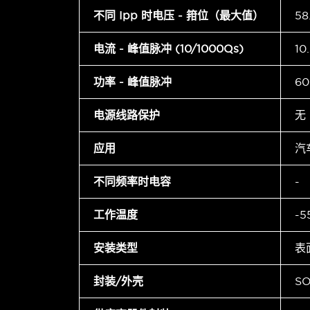
不同 Ipp 时电压 - 箝位（最大值）
58
电流 - 峰值脉冲 (10/1000µs)
10
功率 - 峰值脉冲
6
电源线路保护
无
应用
汽
不同频率时电容
-
工作温度
-5
安装类型
表
封装/外壳
SO