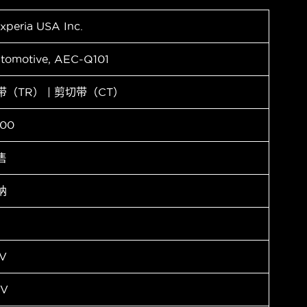
xperia USA Inc.
tomotive, AEC-Q101
带（TR） | 剪切带（CT）
00
售
纳
V
0V