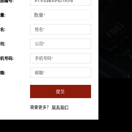
品编号:
量:
名:
司:
机号码:
箱:
提交
需要更多？
联系我们