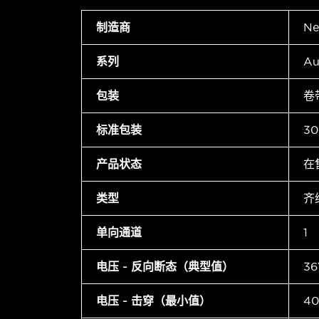
制造商
Ne
系列
Au
包装
卷
标准包装
30
产品状态
在
类型
齐
单向通道
1
电压 - 反向断态（典型值）
36
电压 - 击穿（最小值）
4