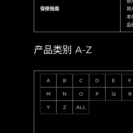
使
保修指南
将
本
品
产品类别 A-Z
A
B
C
D
E
F
M
N
O
P
Q
R
Y
Z
ALL