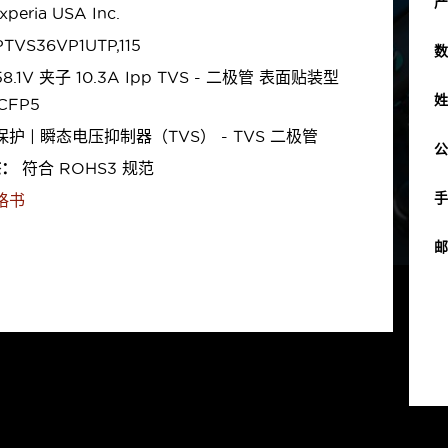
产
peria USA Inc.
TVS36VP1UTP,115
数
8.1V 夹子 10.3A Ipp TVS - 二极管 表面贴装型
姓
CFP5
护 | 瞬态电压抑制器（TVS） - TVS 二极管
公
态：
符合 ROHS3 规范
手
格书
邮