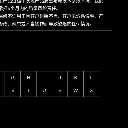
用产品过程中发现产品质量与原技术参数不符，我们
承担6个月内的质量风险责任。
保修不适用于因客户组装不当、客户未遵循说明、产
修改、疏忽或不当操作而导致缺陷的任何情况。
G
H
I
J
K
L
S
T
U
V
W
X