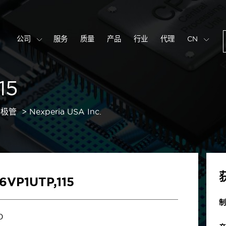
公司
服务
质量
产品
行业
代理
CN
15
二极管
Nexperia USA Inc.
6VP1UTP,115
制
0