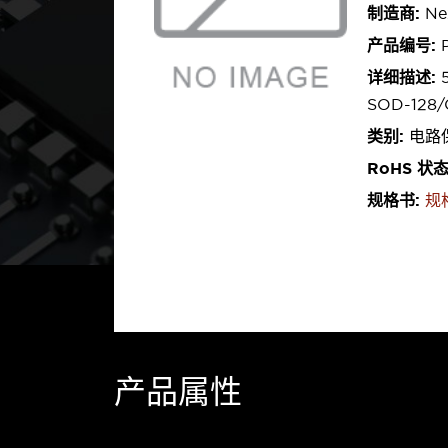
制造商:
Nex
产品编号:
P
详细描述:
5
SOD-128/
类别:
电路保
RoHS 状
规格书:
规
产品属性