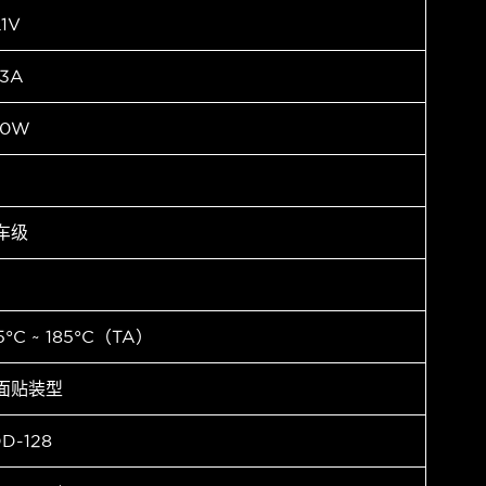
.1V
.3A
00W
车级
5°C ~ 185°C（TA）
面贴装型
D-128