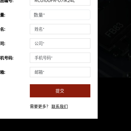
品编号:
量:
名:
司:
机号码:
箱:
提交
需要更多？
联系我们