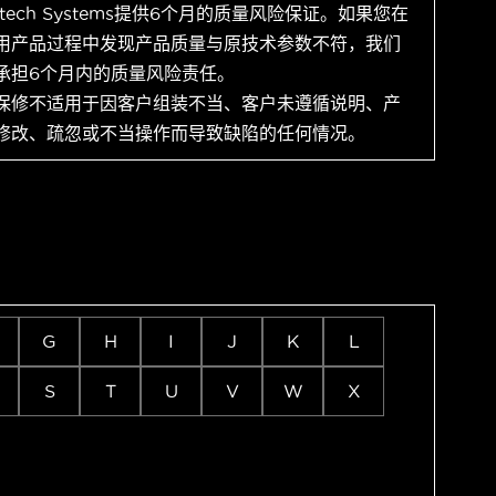
ytech Systems提供6个月的质量风险保证。如果您在
用产品过程中发现产品质量与原技术参数不符，我们
承担6个月内的质量风险责任。
保修不适用于因客户组装不当、客户未遵循说明、产
修改、疏忽或不当操作而导致缺陷的任何情况。
G
H
I
J
K
L
S
T
U
V
W
X