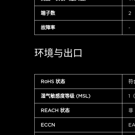
端子数
2
故障率
-
环境与出口
RoHS 状态
符
湿气敏感度等级 (MSL)
1
REACH 状态
非
ECCN
E