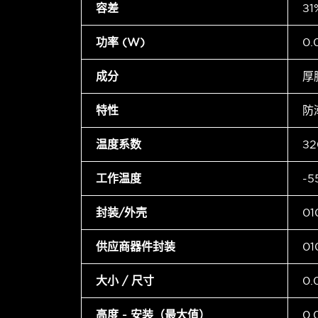
容差
±1
功率 (W)
0
成分
厚
特性
防
温度系数
±2
工作温度
-5
封装/外壳
0
供应商器件封装
01
大小 / 尺寸
0.
高度 - 安装（最大值）
0.