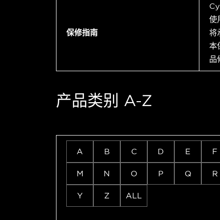
C
使
保修指南
将
本
品
产品类别 A-Z
A
B
C
D
E
F
M
N
O
P
Q
R
Y
Z
ALL