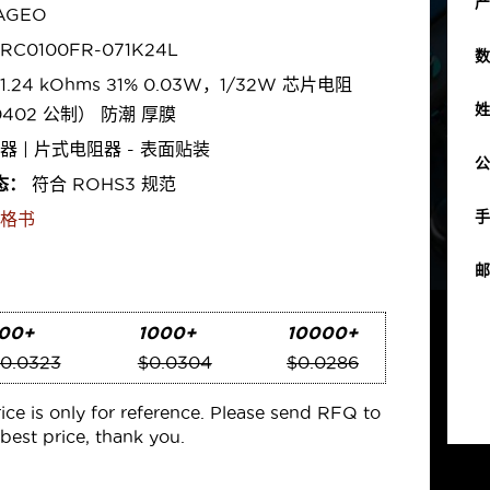
产
AGEO
RC0100FR-071K24L
数
1.24 kOhms ±1% 0.03W，1/32W 芯片电阻
姓
0402 公制） 防潮 厚膜
器 | 片式电阻器 - 表面贴装
公
态：
符合 ROHS3 规范
手
格书
邮
00+
1000+
10000+
0.0323
$0.0304
$0.0286
rice is only for reference. Please send RFQ to
best price, thank you.