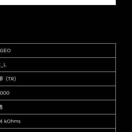
AGEO
_L
带（TR）
000
售
24 kOhms