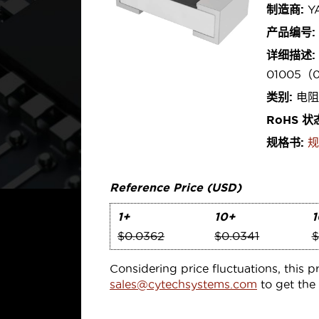
制造商:
Y
产品编号:
详细描述:
01005（
类别:
电阻
RoHS 状
规格书:
规
Reference Price (USD)
1+
10+
1
$0.0362
$0.0341
$
Considering price fluctuations, this p
sales@cytechsystems.com
to get the 