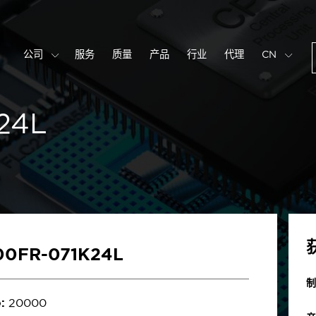
公司
服务
质量
产品
行业
代理
CN
24L
00FR-071K24L
制
:
20000